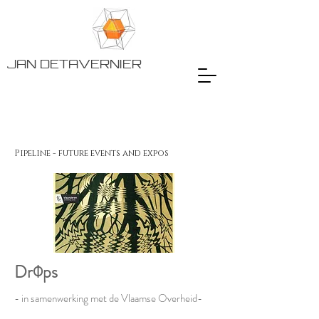
JAN DETAVERNIER
Pipeline - future events and expos
DrΦps
- in samenwerking met de Vlaamse Overheid-