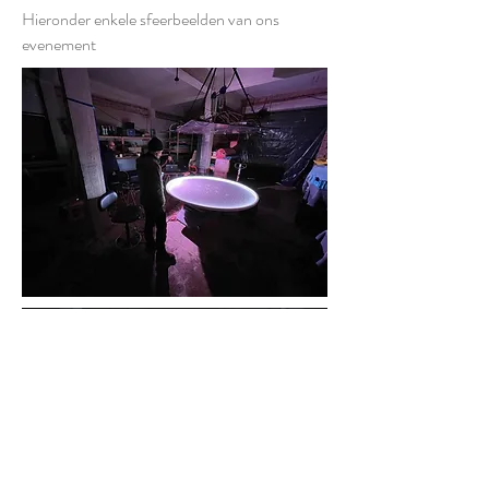
Hieronder enkele sfeerbeelden van ons
evenement